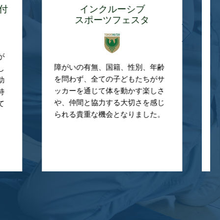
シブ
ジャパンハート
ェスタ
「医療の届かないところに医療を
性別、年齢
届ける」をミッションに掲げ活動
もたちがサ
する日本発祥の国際医療NGOで
かす楽しさ
す。アジアの開発途上国では子ど
切さを感じ
もへの無償治療を実施。国内では
りました。
小児がん支援や災害救助活動など
に取り組んでいます。
※NGO:Nongovernmental
Organization