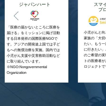
スマイルスマイル
絵
プロジェクト
日本
小児がんと向き合うお子さまとご
共に
家族の「大切な時間を新たに作り
くす
たい、もう一度あの思い出の場所
ける
に行きたい」といった外出・旅行
ちに
のご希望の実現を、ジャパンハー
おり
トの医療者がお手伝いしているプ
ロジェクトです。