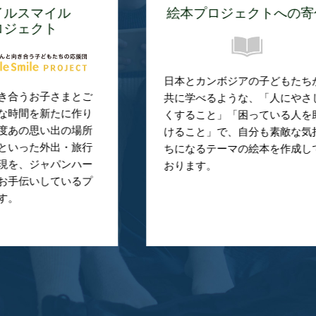
本プロジェクトへの寄付
インクルー
スポーツフ
とカンボジアの子どもたちが
障がいの有無、国籍、
学べるような、「人にやさし
を問わず、全ての子ど
ること」「困っている人を助
ッカーを通じて体を動
こと」で、自分も素敵な気持
や、仲間と協力する大
なるテーマの絵本を作成して
られる貴重な機会とな
ます。